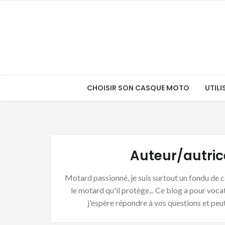
Skip
Skip
to
to
navigation
content
CHOISIR SON CASQUE MOTO
UTIL
Auteur/autric
Motard passionné, je suis surtout un fondu de
le motard qu'il protège... Ce blog a pour voc
j'espère répondre à vos questions et peut