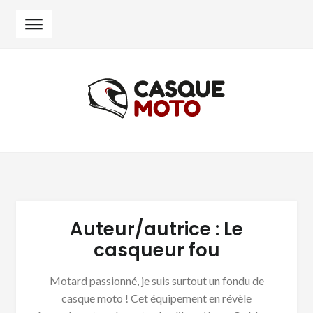
Skip
Skip
to
to
navigation
content
Auteur/autrice :
Le
casqueur fou
Motard passionné, je suis surtout un fondu de
casque moto ! Cet équipement en révèle