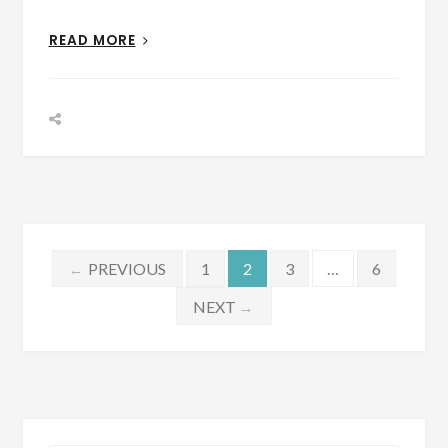
READ MORE
Pagination
PREVIOUS
1
2
3
…
6
←
des
NEXT
→
publications