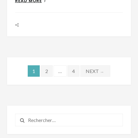
READ MORE
Pagination
1
2
…
4
NEXT
→
des
publications
Rechercher :