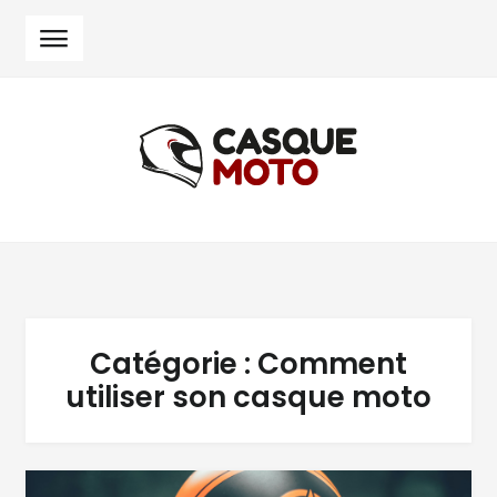
Skip
Skip
to
to
navigation
content
Catégorie :
Comment
utiliser son casque moto