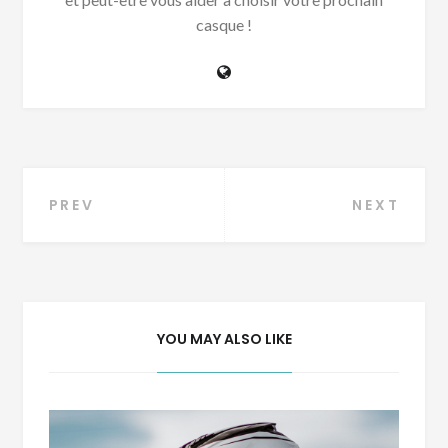
casque !
Navigation
PREV
NEXT
de
l’article
YOU MAY ALSO LIKE