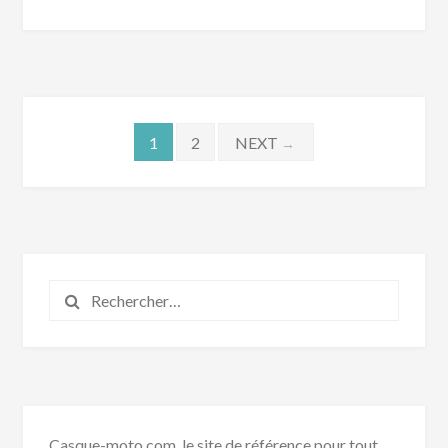
Pagination
1
2
NEXT
→
des
publications
Rechercher :
Casque-moto.com, le site de référence pour tout