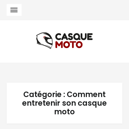
Skip
Skip
to
to
navigation
content
Catégorie :
Comment
entretenir son casque
moto