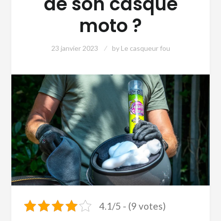
de son casque
moto ?
23 janvier 2023
by
Le casqueur fou
4.1/5 - (9 votes)