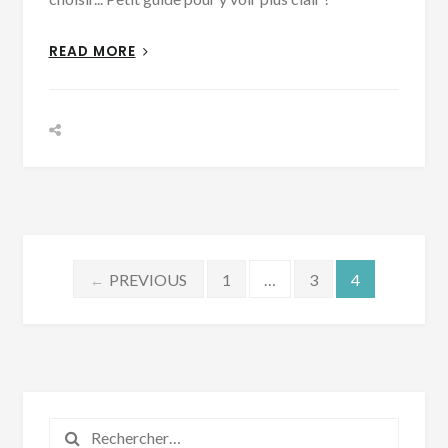
READ MORE
Pagination
PREVIOUS
1
…
3
4
←
des
publications
Rechercher :