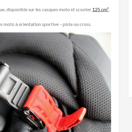
ue, disponible sur les casques moto et scooter
125 cm³
,
 moto à orientation sportive – piste ou cross.