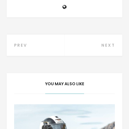
Navigation
PREV
NEXT
de
l’article
YOU MAY ALSO LIKE