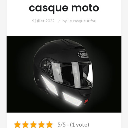
casque moto
6 juillet 2022
by
Le casqueur fou
5/5 - (1 vote)