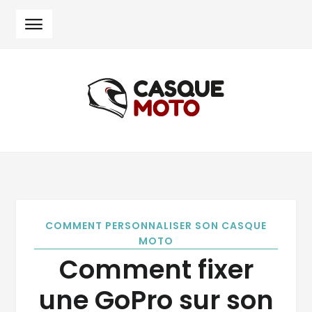
Skip
Skip
to
to
navigation
content
COMMENT PERSONNALISER SON CASQUE
MOTO
Comment fixer
une GoPro sur son