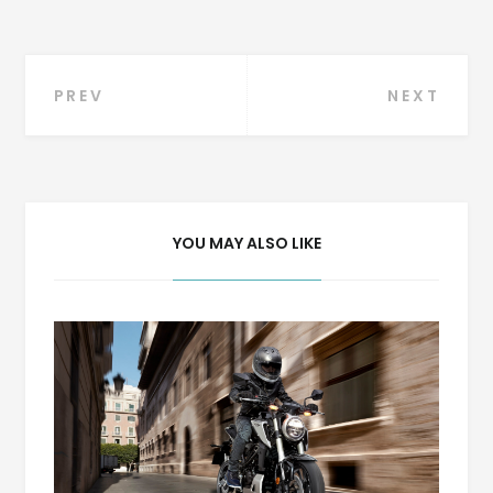
Navigation
PREV
NEXT
de
l’article
YOU MAY ALSO LIKE